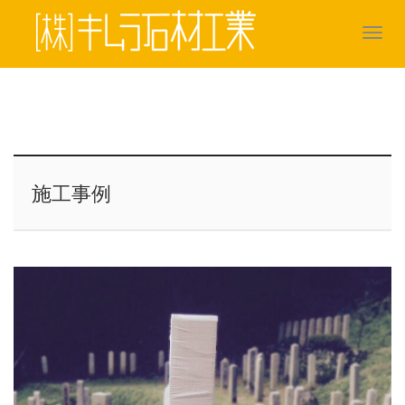
T
o
g
g
l
e
n
a
v
施工事例
i
g
a
t
i
o
n