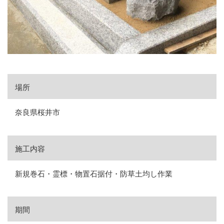
場所
奈良県桜井市
施工内容
新規巻石・霊標・物置石据付・防草土均し作業
期間